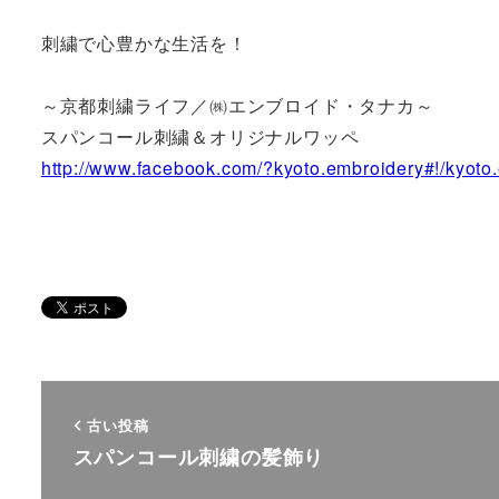
刺繍で心豊かな生活を！
～京都刺繍ライフ／㈱エンブロイド・タナカ～
スパンコール刺繍＆オリジナルワッペ
http://www.facebook.com/?kyoto.embroidery#!/kyoto
古い投稿
スパンコール刺繍の髪飾り