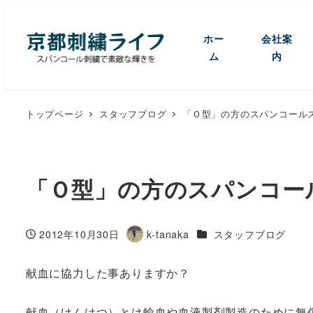
ホー
会社案
ム
内
トップページ
スタッフブログ
「Ｏ型」の方のスパンコール
「Ｏ型」の方のスパンコー
カテゴリー
2012年10月30日
k-tanaka
スタッフブログ
投稿日
著
者
献血に協力した事ありますか？
献血（けんけつ）とは輸血や血液製剤製造のために無