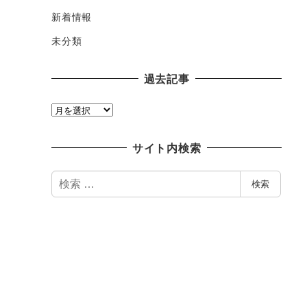
新着情報
未分類
過去記事
過
去
記
サイト内検索
事
検
検索
索