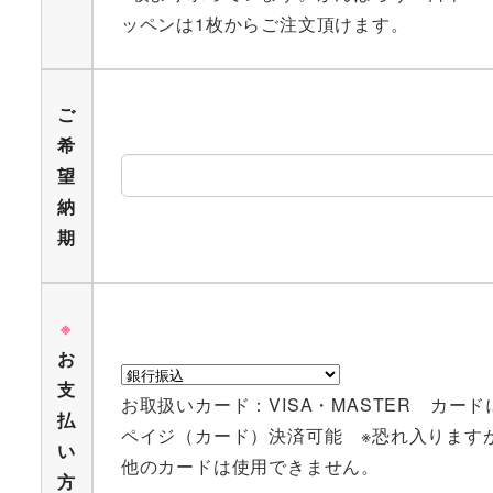
ッペンは1枚からご注文頂けます。
ご
希
望
納
期
※
お
支
お取扱いカード：VISA・MASTER カー
払
ペイジ（カード）決済可能 ※恐れ入ります
い
他のカードは使用できません。
方