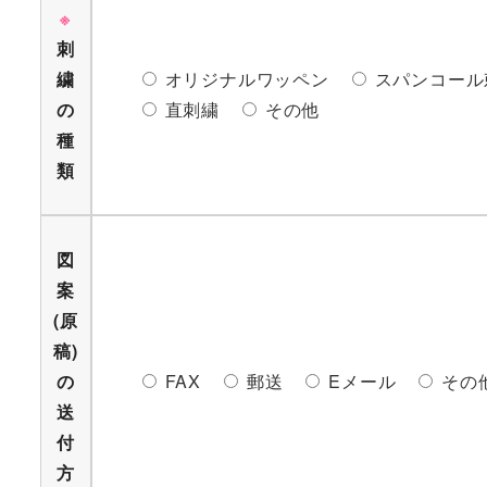
※
刺
繍
オリジナルワッペン
スパンコール
の
直刺繍
その他
種
類
図
案
(原
稿)
の
FAX
郵送
Eメール
その
送
付
方