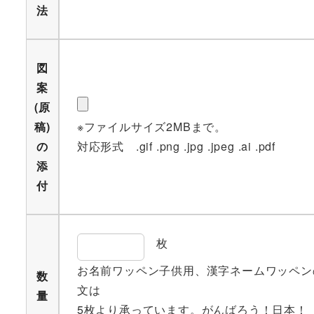
法
図
案
(原
稿)
※ファイルサイズ2MBまで。
の
対応形式 .gif .png .jpg .jpeg .ai .pdf
添
付
枚
お名前ワッペン子供用、漢字ネームワッペン
数
文は
量
5枚より承っています。がんばろう！日本！