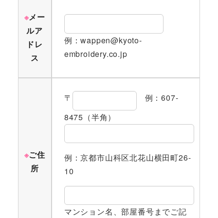
※
メー
ルア
例：wappen@kyoto-
ドレ
embroidery.co.jp
ス
〒
例：607-
8475（半角）
※
ご住
例：京都市山科区北花山横田町26-
所
10
マンション名、部屋番号までご記