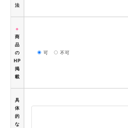
法
※
商
品
の
可
不可
HP
掲
載
具
体
的
な