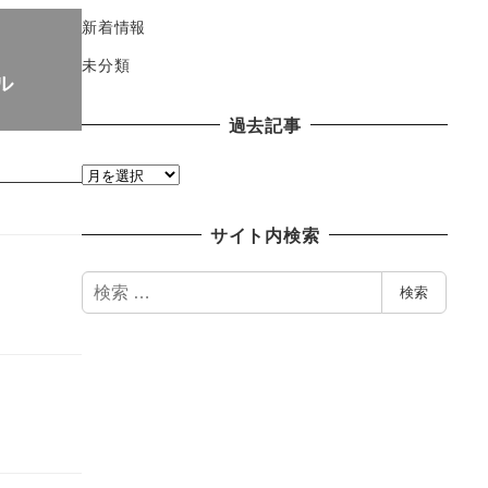
新着情報
未分類
ル
過去記事
過
去
記
サイト内検索
事
検
検索
索