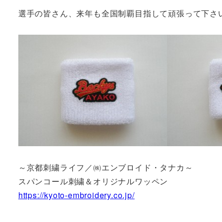
選手の皆さん、来年も全国制覇目指して頑張って下さ
～京都刺繍ライフ／㈱エンブロイド・タナカ～
スパンコール刺繍＆オリジナルワッペン
https://kyoto-embroidery.co.jp/