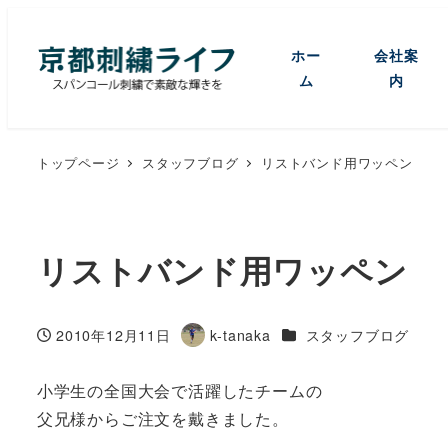
ホー
会社案
ム
内
トップページ
スタッフブログ
リストバンド用ワッペン
リストバンド用ワッペン
カテゴリー
2010年12月11日
k-tanaka
スタッフブログ
投稿日
著
者
小学生の全国大会で活躍したチームの
父兄様からご注文を戴きました。