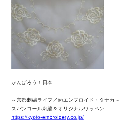
がんばろう！日本
～京都刺繍ライフ／㈱エンブロイド・タナカ～
スパンコール刺繍＆オリジナルワッペン
https://kyoto-embroidery.co.jp/