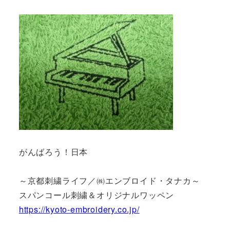
がんばろう！日本
～京都刺繍ライフ／㈱エンブロイド・タナカ～
スパンコール刺繍＆オリジナルワッペン
https://kyoto-embroidery.co.jp/