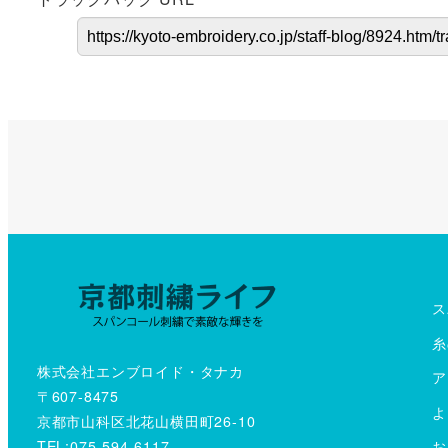
ス
糸
株式会社エンブロイド・タナカ
ア
〒607-8475
よ
京都市山科区北花山横田町26-10
TEL:075-594-6117
お