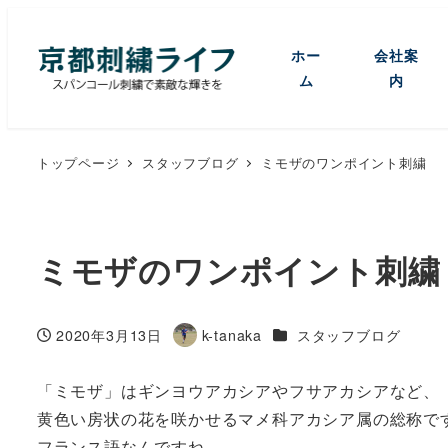
ホー
会社案
ム
内
トップページ
スタッフブログ
ミモザのワンポイント刺繍
ミモザのワンポイント刺繍
カテゴリー
2020年3月13日
k-tanaka
スタッフブログ
投稿日
著
者
「ミモザ」はギンヨウアカシアやフサアカシアなど、
黄色い房状の花を咲かせるマメ科アカシア属の総称で
フランス語なんですね。