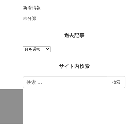
新着情報
未分類
過去記事
過
去
記
サイト内検索
事
検
検索
索