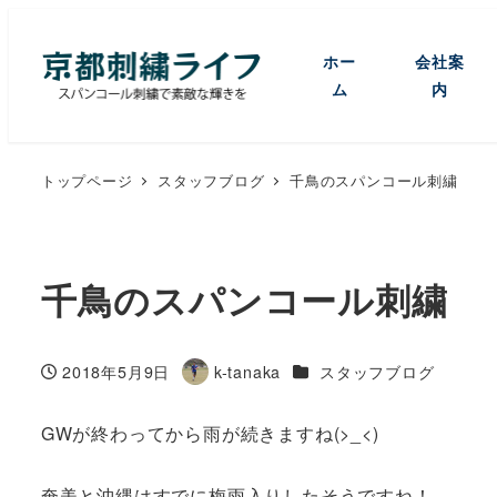
ホー
会社案
ム
内
トップページ
スタッフブログ
千鳥のスパンコール刺繍
千鳥のスパンコール刺繍
カテゴリー
2018年5月9日
k-tanaka
スタッフブログ
投稿日
著
者
GWが終わってから雨が続きますね(>_<)
奄美と沖縄はすでに梅雨入りしたそうですね！