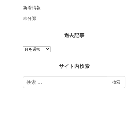
新着情報
未分類
過去記事
過
去
記
サイト内検索
事
検
検索
索