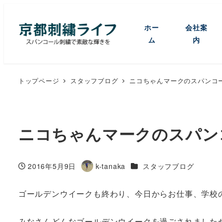
ホー
会社案
ム
内
トップページ
スタッフブログ
ニコちゃんマークのスパンコ
ニコちゃんマークのスパン
カテゴリー
2016年5月9日
k-tanaka
スタッフブログ
投稿日
著
者
ゴールデンウイークも終わり、今日からお仕事、学校
みなさんどんなゴールデンウイークを過ごされました