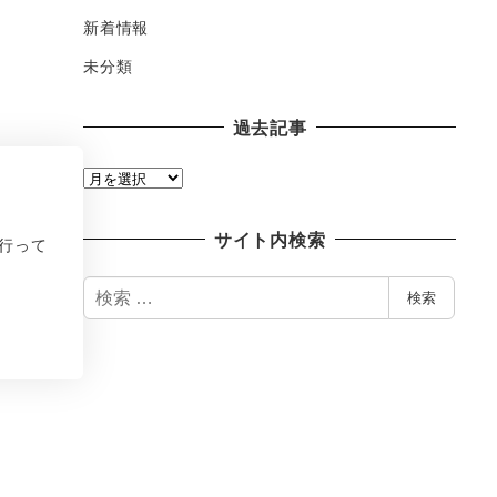
新着情報
未分類
過去記事
過
去
記
サイト内検索
行って
事
検
検索
索