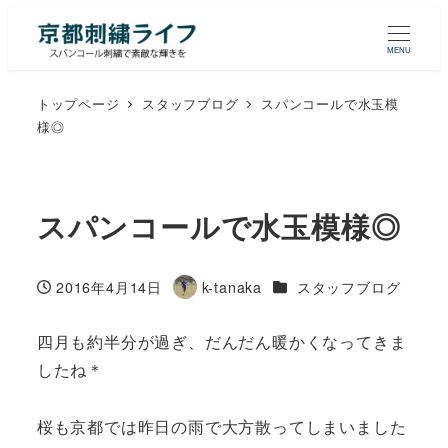
MENU
トップページ
スタッフブログ
スパンコールで水玉模
様◎
スパンコールで水玉模様◎
カテゴリー
2016年4月14日
k-tanaka
スタッフブログ
投稿日
著
者
四月も約半分が過ぎ、だんだん暖かくなってきま
したね＊
桜も京都では昨日の雨で大方散ってしまいました