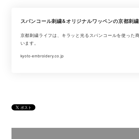
スパンコール刺繍&オリジナルワッペンの京都刺
京都刺繍ライフは、キラッと光るスパンコールを使った
います。
kyoto-embroidery.co.jp