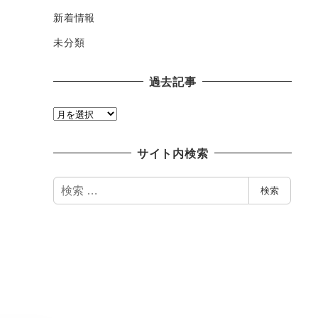
新着情報
未分類
過去記事
過
去
記
サイト内検索
事
検
検索
索