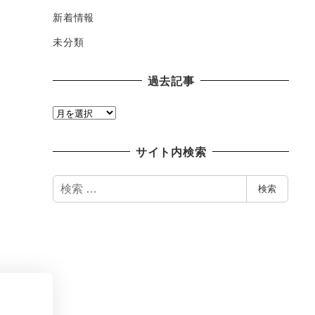
新着情報
未分類
過去記事
過
去
記
サイト内検索
事
検
検索
索