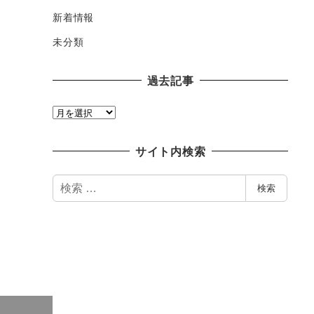
新着情報
未分類
過去記事
過
去
記
サイト内検索
事
検
検索
索