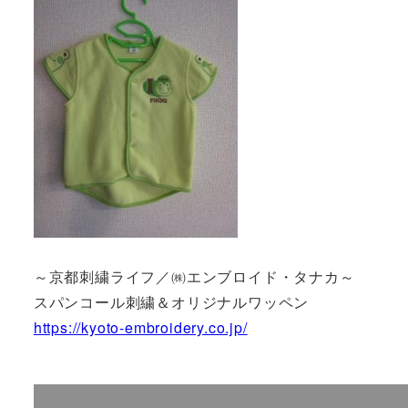
～京都刺繍ライフ／㈱エンブロイド・タナカ～
スパンコール刺繍＆オリジナルワッペン
https://kyoto-embroidery.co.jp/