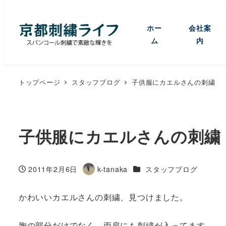
ホー
会社案
ム
内
トップページ
スタッフブログ
子供服にカエルさんの刺繍
子供服にカエルさんの刺繍
カテゴリー
2011年2月6日
k-tanaka
スタッフブログ
投稿日
著
者
かわいいカエルさんの刺繍、見つけました。
胸の部分だけでなく、両肩にも刺繍が入ってます。