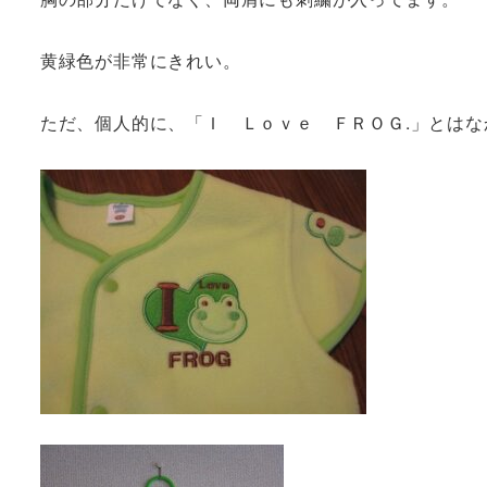
黄緑色が非常にきれい。
ただ、個人的に、「Ｉ Ｌｏｖｅ ＦＲＯＧ.」とは