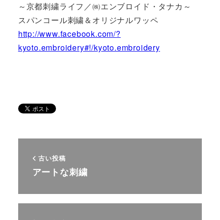
～京都刺繍ライフ／㈱エンブロイド・タナカ～
スパンコール刺繍＆オリジナルワッペ
http://www.facebook.com/?
kyoto.embroidery#!/kyoto.embroidery
古い投稿
アートな刺繍