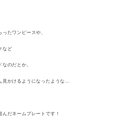
らったワンピースや、
クなど
ドなのだとか。
ん見かけるようになったような…
組んだネームプレートです！