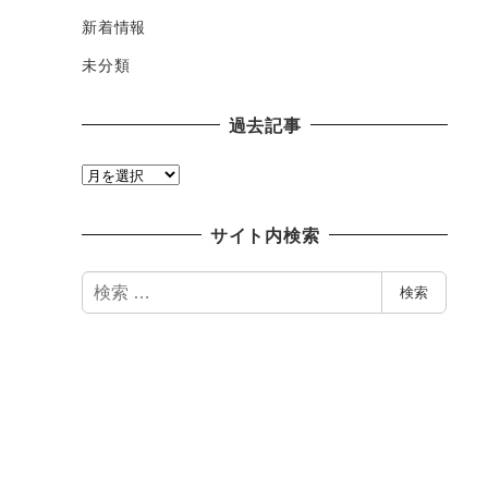
新着情報
未分類
過去記事
過
去
記
サイト内検索
事
検
検索
索