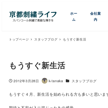
ホー
会社案
ム
内
トップページ
スタッフブログ
もうすぐ新生活
もうすぐ新生活
カテゴリー
2012年3月28日
k-tanaka
スタッフブログ
投稿日
著
者
もうすぐ４月、新生活を始められる方も多いと思いま
期待と不安が入り混じったあの感覚。