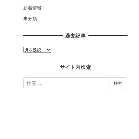
新着情報
未分類
過去記事
過
去
記
サイト内検索
事
検
検索
索