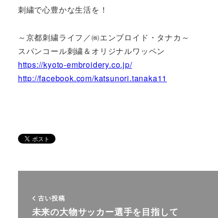
刺繍で心豊かな生活を！
～京都刺繍ライフ／㈱エンブロイド・タナカ～
スパンコール刺繍＆オリジナルワッペン
https://kyoto-embroidery.co.jp/
http://facebook.com/katsunori.tanaka11
古い投稿
未来の大物サッカー選手を目指して