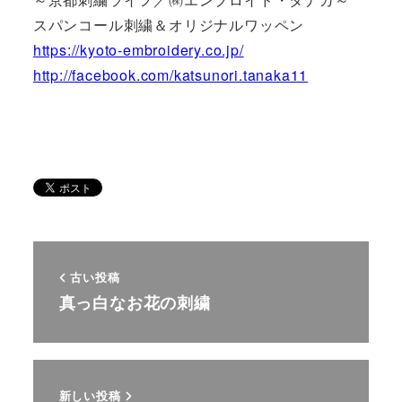
スパンコール刺繍＆オリジナルワッペン
https://kyoto-embroidery.co.jp/
http://facebook.com/katsunori.tanaka11
古い投稿
真っ白なお花の刺繍
新しい投稿