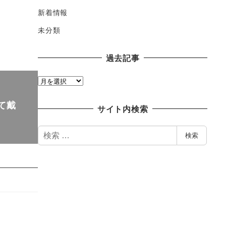
新着情報
未分類
過去記事
過
去
て戴
記
サイト内検索
事
検
検索
索