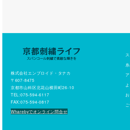
ス
糸
株式会社エンブロイド・タナカ
ア
〒607-8475
よ
京都市山科区北花山横田町26-10
TEL:075-594-6117
お
FAX:075-594-0817
ご
Wharebyでオンライン問合せ