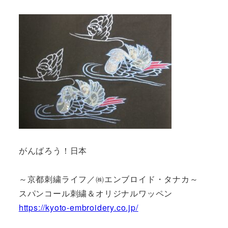
がんばろう！日本
～京都刺繍ライフ／㈱エンブロイド・タナカ～
スパンコール刺繍＆オリジナルワッペン
https://kyoto-embroidery.co.jp/