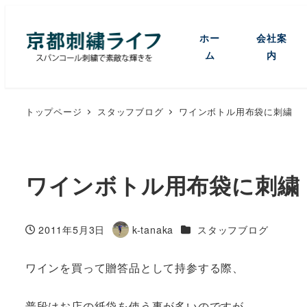
ホー
会社案
ム
内
トップページ
スタッフブログ
ワインボトル用布袋に刺繍
ワインボトル用布袋に刺繍
カテゴリー
2011年5月3日
k-tanaka
スタッフブログ
投稿日
著
者
ワインを買って贈答品として持参する際、
普段はお店の紙袋を使う事が多いのですが、