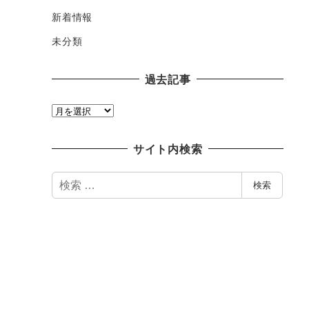
新着情報
未分類
過去記事
過
去
記
サイト内検索
事
検
検索
索